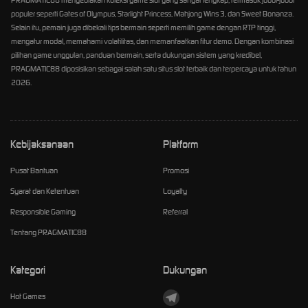
populer seperti Gates of Olympus, Starlight Princess, Mahjong Wins 3, dan Sweet Bonanza.
Selain itu, pemain juga dibekali tips bermain seperti memilih game dengan RTP tinggi,
mengatur modal, memahami volatilitas, dan memanfaatkan fitur demo. Dengan kombinasi
pilihan game unggulan, panduan bermain, serta dukungan sistem yang kredibel,
PRAGMATIC88 diposisikan sebagai salah satu situs slot terbaik dan terpercaya untuk tahun
2026.
Kebijaksanaan
Platform
Pusat Bantuan
Promosi
Syarat dan Ketentuan
Loyalty
Responsible Gaming
Referral
Tentang PRAGMATIC88
Kategori
Dukungan
Hot Games