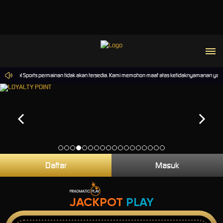
P Virtual Sports permainan tidak akan tersedia. Kami memohon maaf atas ketidaknyamanan yang 
Daftar
Masuk
JACKPOT
PLAY