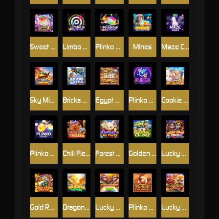
Sweet Scratch
Limbo Rainbow
Plinko Rainbow
Mines
Maze Classic
Sky Mission
Bricks Battle
Egypt Gem Scratch
Plinko Neon
Cookie Fiesta
Plinko Classic
Chili Fiesta
Forest Tea Party
Golden Clover
Lucky Drop: Coco 2
Gold Rush: Wild Dig
Dragon Tower
Lucky Drop-Coco
Plinko Gold Rush
Lucky Drop-GongXiFaChai