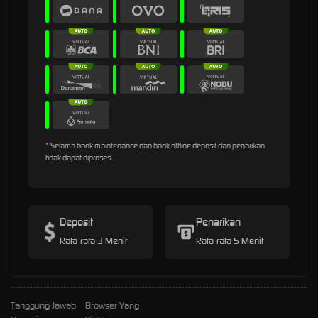
* Selama bank maintenance dan bank offline deposit dan penarikan
tidak dapat diproses
Deposit
Penarikan
Rata-rata 3 Menit
Rata-rata 5 Menit
Tanggung Jawab
Browser Yang