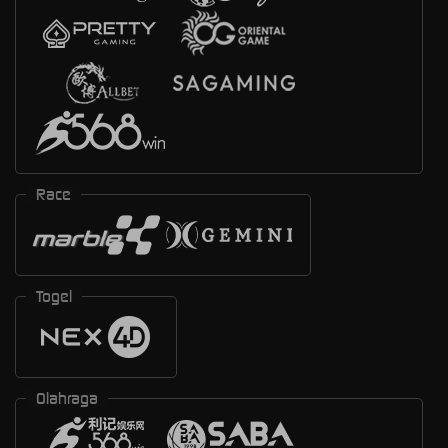
Race
Togel
Olahraga