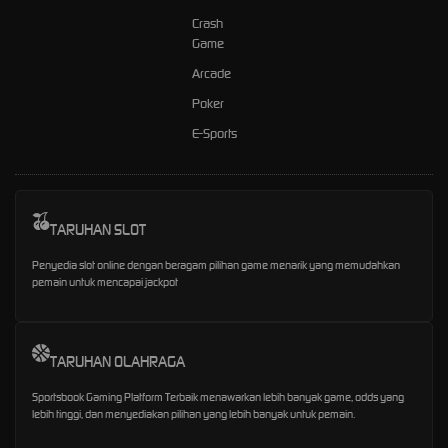
Crash
Game
Arcade
Poker
E-Sports
TARUHAN SLOT
Penyedia slot online dengan beragam pilihan game menarik yang memudahkan
pemain untuk mencapai jackpot
TARUHAN OLAHRAGA
Sportsbook Gaming Platform Terbaik menawarkan lebih banyak game, odds yang
lebih tinggi, dan menyediakan pilihan yang lebih banyak untuk pemain.