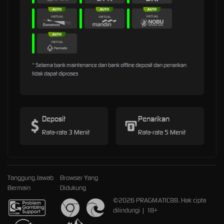
* Selama bank maintenance dan bank offline deposit dan penarikan
tidak dapat diproses
Deposit
Penarikan
Rata-rata 3 Menit
Rata-rata 5 Menit
Tanggung Jawab
Browser Yang
Bermain
Didukung
©2026 PRAGMATIC88. Hak cipta
dilindungi | 18+