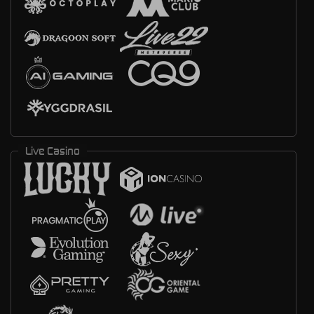
Live Casino