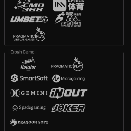
Crash Game