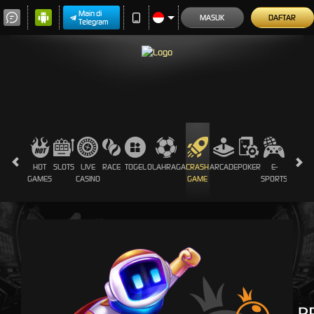
Main di
MASUK
DAFTAR
Telegram
HOT
SLOTS
LIVE
RACE
TOGEL
OLAHRAGA
CRASH
ARCADE
POKER
E-
PROMO
GAMES
CASINO
GAME
SPORTS