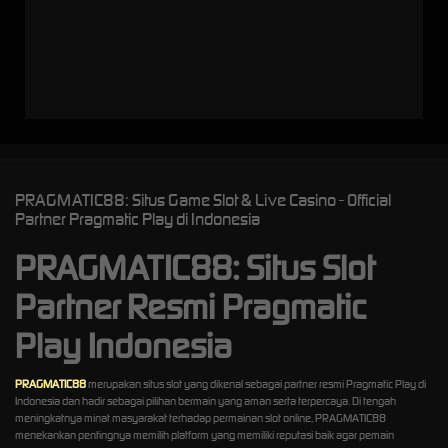
PRAGMATIC88: Situs Game Slot & Live Casino - Official
Partner Pragmatic Play di Indonesia
PRAGMATIC88: Situs Slot
Partner Resmi Pragmatic
Play Indonesia
PRAGMATIC88
merupakan situs slot yang dikenal sebagai partner resmi Pragmatic Play di
Indonesia dan hadir sebagai pilihan bermain yang aman serta terpercaya. Di tengah
meningkatnya minat masyarakat terhadap permainan slot online, PRAGMATIC88
menekankan pentingnya memilih platform yang memiliki reputasi baik agar pemain