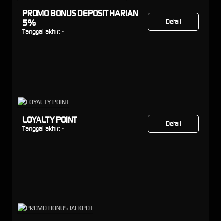
PROMO BONUS DEPOSIT HARIAN
5%
Detail
Tanggal akhir:
-
LOYALTY POINT
Detail
Tanggal akhir:
-