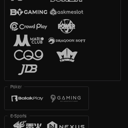
Poker
E-Sports