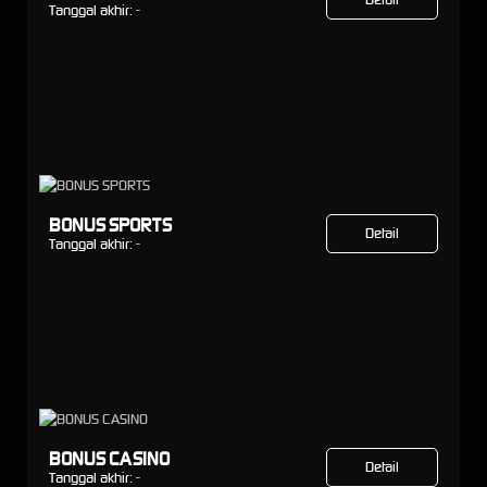
Tanggal akhir:
-
BONUS SPORTS
Detail
Tanggal akhir:
-
BONUS CASINO
Detail
Tanggal akhir:
-