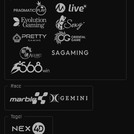
Race
Togel