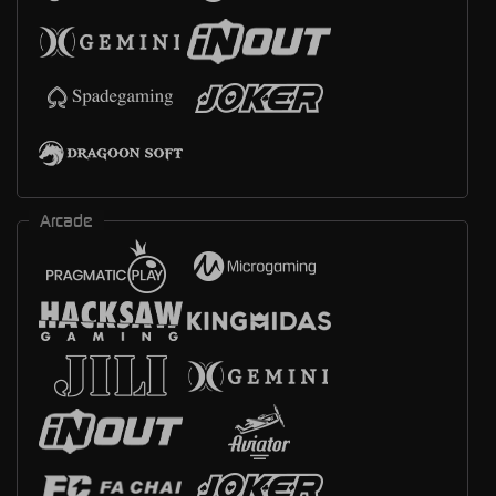
Arcade