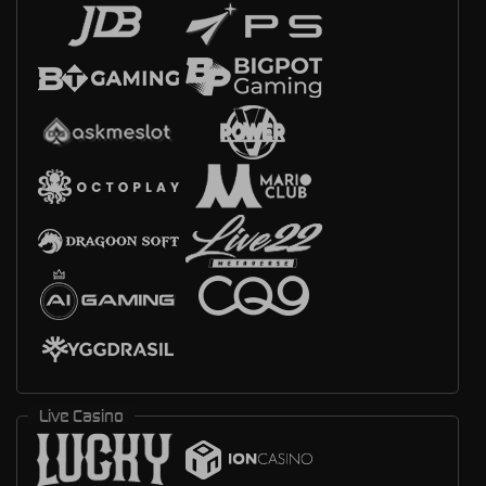
Live Casino