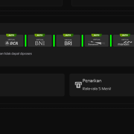
an tidak dapat diproses
Penarikan
Rata-rata 5 Menit