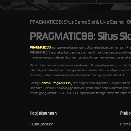
PRAGMATIC88: Situs Game Slot & Live Casino - Offi
PRAGMATIC88: Situs Slo
PRAGMATIC88
merupakan situs slot yang dikenal sebagai partner resmi Pr
PRAGMATIC88 menekankan pentingnya memilih platform yang memiliki repu
menawarkan pengalaman bermain yang lebih nyaman dan menyenangkan
Perkembangan game slot online sendiri memiliki sejarah panjang, dimulai dar
internet, slot online berkembang pesat dengan tampilan visual yang semakin
teknologi untuk memberikan pengalaman bermain yang lebih interaktif.
Sebagai
partner Pragmatic Play
dan bagian dari Pragmatic Group Indonesia,
Bonanza. Selain itu, pemain juga dibekali tips bermain seperti memilih g
sistem yang kredibel, PRAGMATIC88 diposisikan sebagai salah satu situs sl
Kebijaksanaan
Platf
Pusat Bantuan
Promo