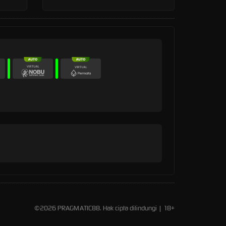
©2026 PRAGMATIC88. Hak cipta dilindungi | 18+