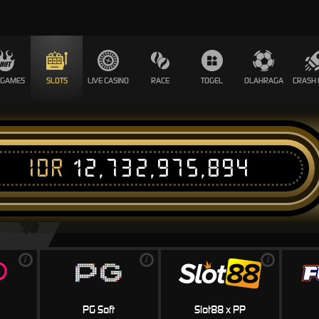
 GAMES
SLOTS
LIVE CASINO
RACE
TOGEL
OLAHRAGA
CRASH
IDR
12,732,975,894
i
i
i
a
PG Soft
Slot88 x PP