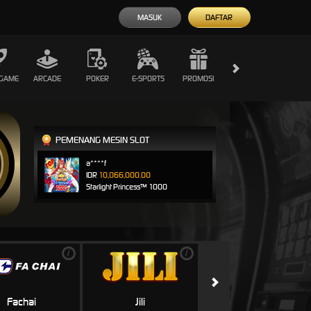
MASUK
DAFTAR
 GAME
ARCADE
POKER
E-SPORTS
PROMOSI
PEMENANG MESIN SLOT
a****f
IDR
10,066,000.00
Starlight Princess™ 1000
ki****9
IDR
9,719,000.00
Gates of Olympus Super Scatter
i
i
i
r****4
IDR
9,623,000.00
No Limit City
Sweet Bonanza 2500
Fachai
Jili
r****4