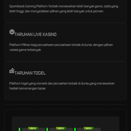
Sportsbook Gaming Platform Terbaik menawarkan lebih banyak game, odds yang
lebih tinggi, dan menyediakan pilihan yang lebih banyak untuk pemain.
TARUHAN LIVE KASINO
Platform Pilihan bagi perusahaan-perusahaan terbaik di dunia, dengan pilihan
variasi game terbanyak
TARUHAN TOGEL
Platform togel yang menarik dari perusahan terbaik di dunia yang menawarkan
hadiah kemenangan besar