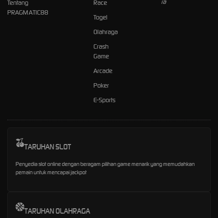
Tentang
Race
PRAGMATIC88
Togel
Olahraga
Crash
Game
Arcade
Poker
E-Sports
TARUHAN SLOT
Penyedia slot online dengan beragam pilihan game menarik yang memudahkan
pemain untuk mencapai jackpot
TARUHAN OLAHRAGA