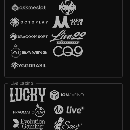
Live Casino