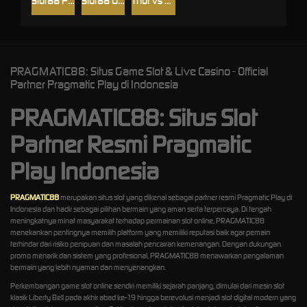
Slot88 Princess
Slot88 Gems
Thor vs Hercules
PRAGMATIC88: Situs Game Slot & Live Casino - Official
Partner Pragmatic Play di Indonesia
PRAGMATIC88: Situs Slot
Partner Resmi Pragmatic
Play Indonesia
PRAGMATIC88
merupakan situs slot yang dikenal sebagai partner resmi Pragmatic Play di
Indonesia dan hadir sebagai pilihan bermain yang aman serta terpercaya. Di tengah
meningkatnya minat masyarakat terhadap permainan slot online, PRAGMATIC88
menekankan pentingnya memilih platform yang memiliki reputasi baik agar pemain
terhindar dari risiko penipuan dan masalah pencairan kemenangan. Dengan dukungan
promo menarik dan sistem yang profesional, PRAGMATIC88 menawarkan pengalaman
bermain yang lebih nyaman dan menyenangkan.
Perkembangan game slot online sendiri memiliki sejarah panjang, dimulai dari mesin slot
klasik Liberty Bell pada akhir abad ke-19 hingga berevolusi menjadi slot digital modern yang