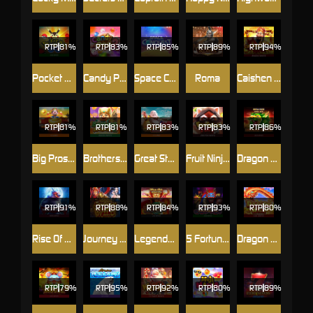
RTP
81%
RTP
83%
RTP
85%
RTP
89%
RTP
94%
Pocket Mon Go
Candy Pop 2
Space Conquest
Roma
Caishen Deluxe Maxways
RTP
81%
RTP
81%
RTP
83%
RTP
83%
RTP
86%
Big Prosperity SA
Brothers Kingdom 2
Great Stars SA
Fruit Ninja Fury
Dragon Empire
RTP
91%
RTP
88%
RTP
84%
RTP
93%
RTP
80%
Rise Of Werewolves
Journey to the Wild
Legendary Beasts Saga
5 Fortune Dragons
Dragon Wish
RTP
79%
RTP
95%
RTP
92%
RTP
80%
RTP
89%