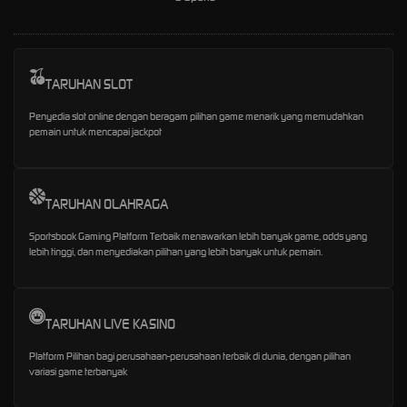
TARUHAN SLOT
Penyedia slot online dengan beragam pilihan game menarik yang memudahkan
pemain untuk mencapai jackpot
TARUHAN OLAHRAGA
Sportsbook Gaming Platform Terbaik menawarkan lebih banyak game, odds yang
lebih tinggi, dan menyediakan pilihan yang lebih banyak untuk pemain.
TARUHAN LIVE KASINO
Platform Pilihan bagi perusahaan-perusahaan terbaik di dunia, dengan pilihan
variasi game terbanyak