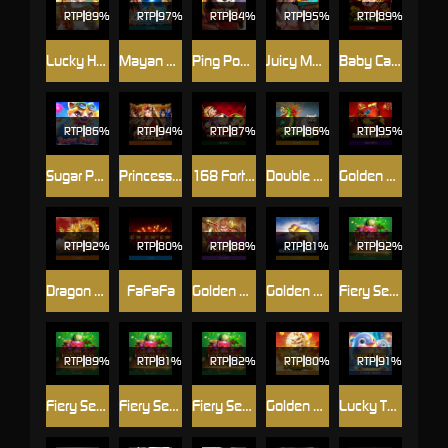
RTP
89%
RTP
97%
RTP
84%
RTP
95%
RTP
89%
Lucky Horse
Mayan Gems
Ping Pong Panda
Juicy Market
Baby Cai Shen
RTP
86%
RTP
94%
RTP
87%
RTP
86%
RTP
95%
Sugar Party
Princess Wang
168 Fortunes
Double Fortune
Golden Chicken
RTP
92%
RTP
80%
RTP
88%
RTP
81%
RTP
92%
Dragon Gold
FaFaFa
Golden Monkey
Golden Whale
Fiery Sevens Hot 5
RTP
89%
RTP
81%
RTP
82%
RTP
80%
RTP
91%
Fiery Sevens Hot 20
Fiery Sevens Hot 50
Fiery Sevens Hot 100
Golden Pixiu
Lucky Twin Sea