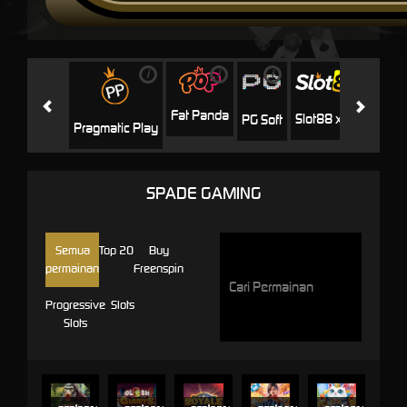
i
i
i
i
i
Facha
Fat Panda
Slot88 x PP
PG Soft
Pragmatic Play
SPADE GAMING
Semua
Top 20
Buy
permainan
Freenspin
Progressive
Slots
Slots