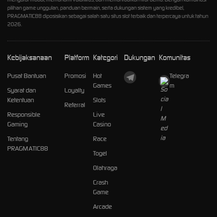
pilihan game unggulan, panduan bermain, serta dukungan sistem yang kredibel,
PRAGMATIC88 diposisikan sebagai salah satu situs slot terbaik dan terpercaya untuk tahun
2026.
Kebijaksanaan
Platform
Kategori
Dukungan
Komunitas
Pusat Bantuan
Promosi
Hot
Telegra
Games
m
Syarat dan
Loyalty
Ketentuan
Slots
Referral
Responsible
Live
Gaming
Casino
Tentang
Race
PRAGMATIC88
Togel
Olahraga
Crash
Game
Arcade