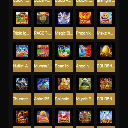
LUCKY BUDDHA
ZEUS POWER
GOLD AROWANA
LIBERTY HEROINER
Starlight Princess 2000
Triple Ignite
RAGE T-REX
Magic Bingo Queen
Phoenix's Golden Basin
Make America Great Again
Huffin’ And Puffin’ Ultra Wheel
Mummy’s Treasure Quest 2
Road to Glory
Angel vs Devil Ultimate Goal Showdown
GOLDEN DRAGON EGG
Thunder Lord
Astro Rift Bonanza
Galloping Horse Fortune
Mystic Panda
GOLDEN FAFAFA