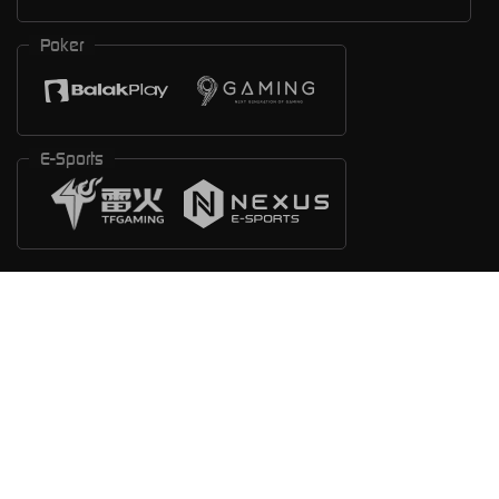
Poker
E-Sports