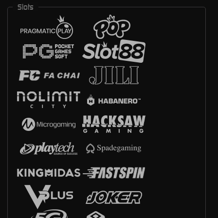
Slots