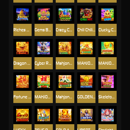
Riches Express
Gems Bonanza
Crazy Chicken
Chili Chili Hot
Clucky Cash
Dragon Link Collection
Cyber Rabbit
Mahjong Fortune 3
MAHJONG FORTUNE
MAHJONG BONUS
Fortune Mahjong
MAHJONG WINS
Mahjong Fortune 2: Dragon Riches
GOLDEN TRAIN 2
Skeleton Thief