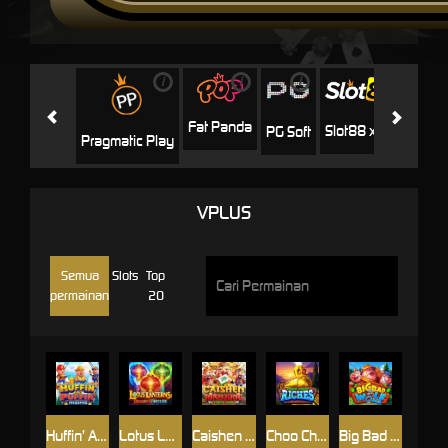
i
i
i
i
i
Facha
Fat Panda
Slot88 x PP
PG Soft
Pragmatic Play
VPLUS
Semua
Slots
Top
permainan
20
Huffin’ And Puffin’ Rising
Lotus Lanterns: Dragon's Fortune
Caishen Mahjong: Triple Luck
Choo Choo Riches
Big Bad Wolf