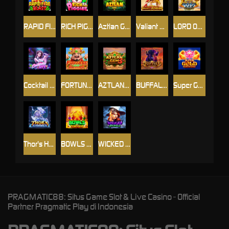
RAPID FIRE BLAST
RICH PIGGIES WORLD
Aztlan Gems
Valiant of Athena
LORD OF THE GODS
Cocktail City
FORTUNE GOD BLESSING
AZTLAN GEMS3
BUFFALO LEGEND
Super Gold Arowana
Thor's Hammer
BOWLS OF FORTUNE
WICKED RICHES
PRAGMATIC88: Situs Game Slot & Live Casino - Official
Partner Pragmatic Play di Indonesia