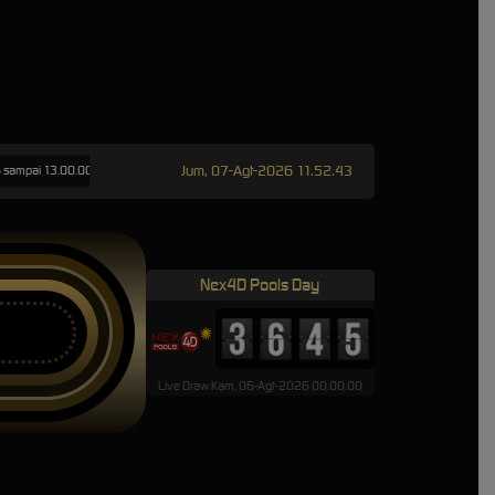
Jum, 07-Agt-2026 11.52.43
13.00.00. Selama waktu ini, Live22 permainan tidak akan tersedia. Kami memohon maaf atas ke
Nex4D Pools Day
Live Draw Kam, 06-Agt-2026 00.00.00