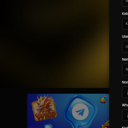
r****4
IDR
6,840,000.00
Kat
Sweet Bonanza 2500
ta****8
IDR
5,878,000.00
Sweet Bonanza Super Scatter
Ula
r****4
IDR
5,518,500.00
Sweet Bonanza 2500
Nam
2****3
IDR
5,413,500.00
Gates of Olympus 1000
Nom
e***o
IDR
5,079,000.00
Sweet Bonanza Super Scatter
Wha
Kod