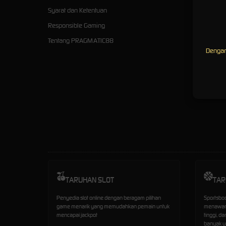
Syarat dan Ketentuan
Loyalty
Responsible Gaming
Referral
Tentang PRAGMATIC88
Dengan
TARUHAN SLOT
TAR
Penyedia slot online dengan beragam pilihan
Sportsboo
game menarik yang memudahkan pemain untuk
menawark
mencapai jackpot
tinggi, d
banyak u