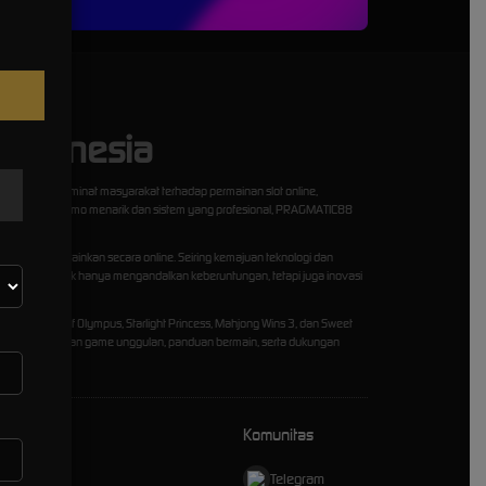
 Indonesia
h meningkatnya minat masyarakat terhadap permainan slot online,
an dukungan promo menarik dan sistem yang profesional, PRAGMATIC88
 yang dapat dimainkan secara online. Seiring kemajuan teknologi dan
 slot online tidak hanya mengandalkan keberuntungan, tetapi juga inovasi
perti Gates of Olympus, Starlight Princess, Mahjong Wins 3, dan Sweet
n kombinasi pilihan game unggulan, panduan bermain, serta dukungan
kungan
Komunitas
Telegram