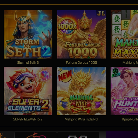
Storm of Seth 2
Fortune Garuda 1000
Mahjong 
SUPER ELEMENTS 2
Mahjong Wins Triple Pot
Kpop Hunte