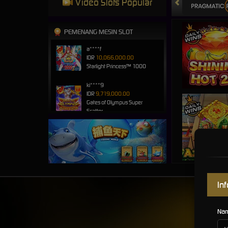
Video Slots Popular
PEMENANG MESIN SLOT
a****f
IDR
10,066,000.00
Starlight Princess™ 1000
ki****9
IDR
9,719,000.00
Gates of Olympus Super
Scatter
r****4
IDR
9,623,000.00
Sweet Bonanza 2500
r****4
IDR
9,457,000.00
Inf
Sweet Bonanza 2500
r****4
Na
IDR
7,053,000.00
Sweet Bonanza 2500