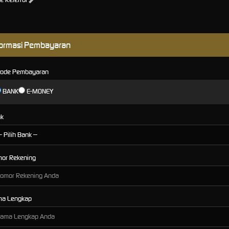
formasi Pembayaran
ial Partner Pragmatic Play di Indonesia
 Partner Resmi Pragmatic Play
ode Pembayaran
gmatic Play di Indonesia dan hadir sebagai pilihan bermain yang aman serta terpercaya. Di tenga
BANK
E-MONEY
asi baik agar pemain terhindar dari risiko penipuan dan masalah pencairan kemenangan. Deng
k
mesin slot klasik Liberty Bell pada akhir abad ke-19 hingga berevolusi menjadi slot digital modern
menarik, fitur bonus beragam, serta akses yang semakin mudah melalui perangkat mobile. Saat ini,
PRAGMATIC88 menyediakan koleksi game slot yang sangat lengkap, termasuk judul-judul populer se
or Rekening
me dengan RTP tinggi, mengatur modal, memahami volatilitas, dan memanfaatkan fitur demo. Denga
 terbaik dan terpercaya untuk tahun 2026.
a Lengkap
m
Kategori
Du
Hot Games