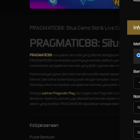
In
PRAGMATIC88: Situs Game Slot & Live Casino - Offic
PRAGMATIC88: Situs Slot
Met
PRAGMATIC88
merupakan situs slot yang dikenal sebagai partner resmi Pra
PRAGMATIC88 menekankan pentingnya memilih platform yang memiliki reput
menawarkan pengalaman bermain yang lebih nyaman dan menyenangkan.
Ban
Perkembangan game slot online sendiri memiliki sejarah panjang, dimulai dari 
internet, slot online berkembang pesat dengan tampilan visual yang semakin 
teknologi untuk memberikan pengalaman bermain yang lebih interaktif.
Sebagai
partner Pragmatic Play
dan bagian dari Pragmatic Group Indonesia, 
Nom
Bonanza. Selain itu, pemain juga dibekali tips bermain seperti memilih ga
sistem yang kredibel, PRAGMATIC88 diposisikan sebagai salah satu situs slot
Nam
Kebijaksanaan
Platfor
Pusat Bantuan
Promosi